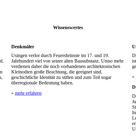
Wissens­wertes
Denkmäler
U
Usingen verlor durch Feuersbrünste im 17. und 19.
D
d,
Jahrhundert viel von seiner alten Bausubstanz. Umso mehr
is
verdienen daher die noch vorhandenen architektonischen
ge
en
Kleinodien große Beachtung, die geeignet sind,
»
n,
geschichtliche Identität zu stiften und zum Teil sogar
überregionale Bedeutung haben.
D
»
mehr erfahren
D
Ju
St
In
Le
er
Us