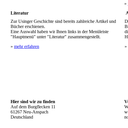
»
Literatur
A
Zur Usinger Geschichte sind bereits zahlreiche Artikel und
D
Bücher erschienen.
B
Eine Auswahl haben wir Ihnen links in der Menüleiste
d
"Hauptmenü" unter "Literatur" zusammengestellt.
H
»
mehr erfahren
»
Hier sind wir zu finden
V
Auf dem Burgflecken 11
Wi
61267 Neu-Anspach
w
Deutschland
n