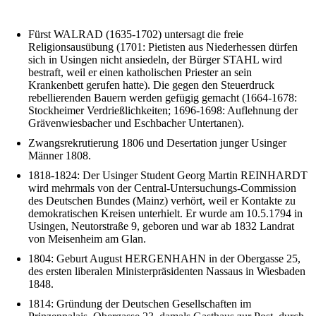
Fürst WALRAD (1635-1702) untersagt die freie
Religionsausübung (1701: Pietisten aus Niederhessen dürfen
sich in Usingen nicht ansiedeln, der Bürger STAHL wird
bestraft, weil er einen katholischen Priester an sein
Krankenbett gerufen hatte). Die gegen den Steuerdruck
rebellierenden Bauern werden gefügig gemacht (1664-1678:
Stockheimer Verdrießlichkeiten; 1696-1698: Auflehnung der
Grävenwiesbacher und Eschbacher Untertanen).
Zwangsrekrutierung 1806 und Desertation junger Usinger
Männer 1808.
1818-1824: Der Usinger Student Georg Martin REINHARDT
wird mehrmals von der Central-Untersuchungs-Commission
des Deutschen Bundes (Mainz) verhört, weil er Kontakte zu
demokratischen Kreisen unterhielt. Er wurde am 10.5.1794 in
Usingen, Neutorstraße 9, geboren und war ab 1832 Landrat
von Meisenheim am Glan.
1804: Geburt August HERGENHAHN in der Obergasse 25,
des ersten liberalen Ministerpräsidenten Nassaus in Wiesbaden
1848.
1814: Gründung der Deutschen Gesellschaften im