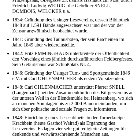
Prinzenpalais, Obergasse 23, damals Gasthaus zur Post, durch
Friedrich Ludwig WEIDIG, die Gebrüder SNELL,
DOMBOIS, WELCKER u.a.
1834: Gründung des Usinger Lesevereins, dessen Bibliothek
1848 auf 1.591 Bände angewachsen war und der von der
Zensur argwöhnisch beobachtet wurde.
1841: Gründung des Taunusboten, der sein Erscheinen im
Jahre 1849 aber wiedereinstellte.
1842: Fritz EMMINGHAUS unterbreitete der Öffentlichkeit
den Vorschlag eines jährlich durchzuführenden Feldbergfestes.
Sein Geburtshaus war Schloßplatz Nr. 4.
1846: Gründung der Usinger Turn- und Sportgemeinde 1846
e.V. mit Carl OHLENMACHER als erstem Vorsitzenden.
1848: Carl OHLENMACHER unterstützt Pfarrer SNELL
(Langenbach) bei den Zusammenkünften des Bürgervereins an
der unteren Weil in der Elendsmühle bei Heinzenberg, wo sich
an manchen Sonntagen bis zu 2.000 Bauern einfanden, um
sich über politische und soziale Fragen zu informieren.
1848: Einrichtung eines Lesecabinetts in der Turnerkneipe
Krachbein (heute Gasthof Walrad) als Ergänzung des
Lesevereins. Es lagen vier sehr gut redigierte Zeitungen für
denkende und vorwärtsschreitende Menschen aus.