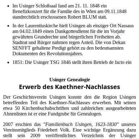
Im Usinger Schloßsaal fand am 21. 11. 1848 ein
Benefizkonzert für die Familie des in Wien am 09.11.1848
standrechtlich erschossenen Robert BLUM statt.
In der Laurentiuskirche hielt Usingen als einziger Ort Nassaus
am 04.02.1849 einen Dankgottesdienst für die im Vorjahr
gewährten Grundrechte und bürgerlichen Freiheiten ab.
Stadtrat und Bürger nahmen regen Anteil. Die von Dekan
SENFFT gehaltene Predigt gehört zu den bedeutsamsten
Dokumenten des Revolutionsjahres.
1851: Die Usinger TSG 1846 stellt ihren Betrieb de facto ein
Usinger Genealogie
Erwerb des Kaethner-Nachlasses
Der Geschichtsverein Usingen konnte den die Region Usingen
betreffenden Teil des Kaethner-Nachlasses erwerben. Mit seinen
etwa 50 Kirchenbuchabschriften und zahlreichen ausgearbeiteten
Ahnenlisten ist er eine Fundgrube für Genealogen.
2007 erschien das
"Familienbuch Usingen, 1623-1830"
unseres
Vereinsmitglieds Friedebert Volk. Eine wichtige Ergänzung dazu
stellt sein 2009 veröffentlichtes Verzeichnis der Usinger